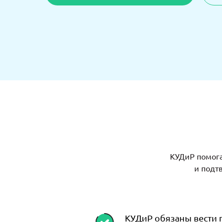
КУДиР помога
и подт
КУДиР обязаны вести