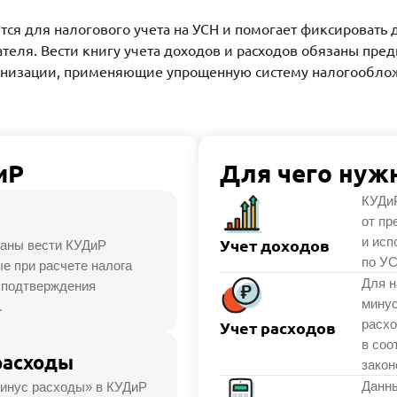
тся для налогового учета на УСН и помогает фиксировать 
теля. Вести книгу учета доходов и расходов обязаны пре
анизации, применяющие упрощенную систему налогообло
иР
Для чего нуж
КУДиР
от пр
и исп
Учет доходов
аны вести КУДиР
по УС
е при расчете налога
Для 
 подтверждения
минус
.
расхо
Учет расходов
в соо
расходы
закон
Данны
минус расходы» в КУДиР