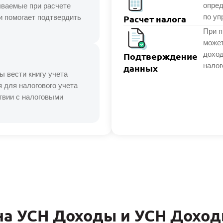
опред
ываемые при расчете
по уп
и помогает подтвердить
Расчет налога
При п
может
доход
Подтверждение
налог
данных
 вести книгу учета
 для налогового учета
твии с налоговыми
на УСН Доходы и УСН Доход