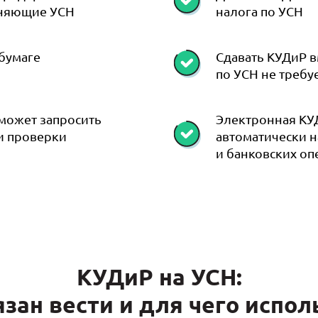
еняющие УСН
налога по УСН
 бумаге
Сдавать КУДиР в
по УСН не требу
может запросить
Электронная КУ
и проверки
автоматически н
и банковских о
КУДиР на УСН:
язан вести и для чего испол