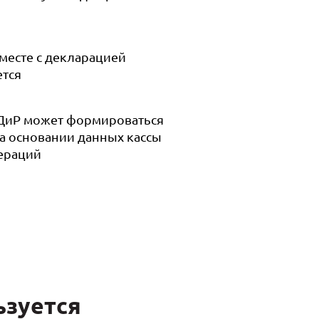
месте с декларацией
ется
ДиР может формироваться
а основании данных кассы
пераций
ьзуется