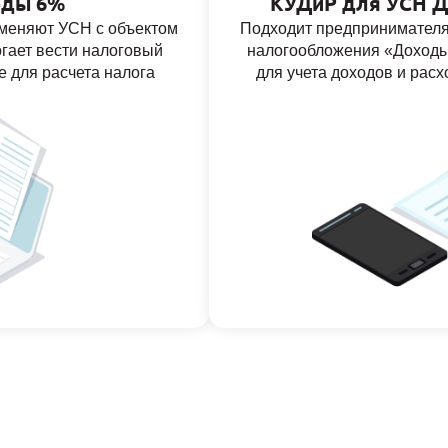
оды 6%
КУДиР для УСН Д
меняют УСН с объектом
Подходит предпринимателя
гает вести налоговый
налогообложения «Доходы
е для расчета налога
для учета доходов и рас